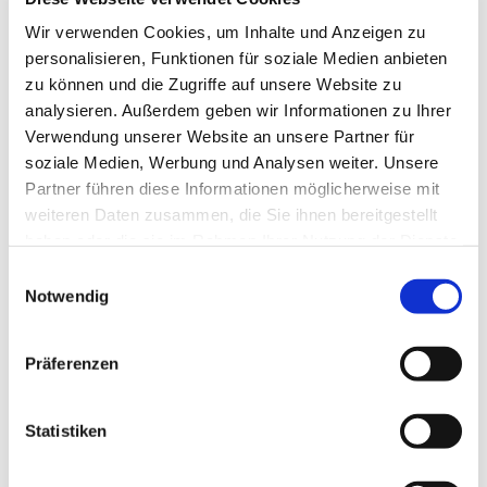
Wir verwenden Cookies, um Inhalte und Anzeigen zu
personalisieren, Funktionen für soziale Medien anbieten
zu können und die Zugriffe auf unsere Website zu
analysieren. Außerdem geben wir Informationen zu Ihrer
Verwendung unserer Website an unsere Partner für
soziale Medien, Werbung und Analysen weiter. Unsere
Regenbogen - ein starkes Zeichen für
Partner führen diese Informationen möglicherweise mit
Gottes Treue und die Vielfalt des
weiteren Daten zusammen, die Sie ihnen bereitgestellt
Lebens
haben oder die sie im Rahmen Ihrer Nutzung der Dienste
gesammelt haben.
Einwilligungsauswahl
Evangelisch in Coesfeld:
Notwendig
Gemeinsam bewegt -
gemeinsam auf dem Weg
Präferenzen
Unsere Gemeindekonzeption
Statistiken
beschreibt zweierlei: worauf wir und
verlassen und wie wir uns verstehen.