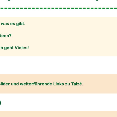
-----------------------------
 was es gibt.
deen?
n geht Vieles!
Bilder und weiterführende Links zu Taizé.
)