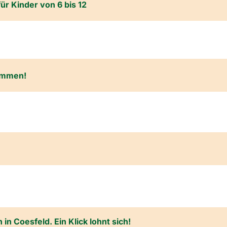
ür Kinder von 6 bis 12
kommen!
n Coesfeld. Ein Klick lohnt sich!