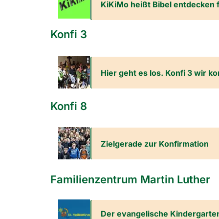
KiKiMo heißt Bibel entdecken f
Konfi 3
Hier geht es los. Konfi 3 wir 
Konfi 8
Zielgerade zur Konfirmation
Familienzentrum Martin Luther
Der evangelische Kindergarten i