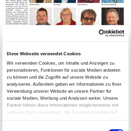
Diese Webseite verwendet Cookies
Wir verwenden Cookies, um Inhalte und Anzeigen zu
personalisieren, Funktionen für soziale Medien anbieten
zu können und die Zugriffe auf unsere Website zu
Allgemeine Zeitung Coesfeld vom 08.02.2020
analysieren. Außerdem geben wir Informationen zu Ihrer
Verwendung unserer Website an unsere Partner für
soziale Medien, Werbung und Analysen weiter. Unsere
Presbyterium wird Sonntag eingeführt
Partner führen diese Informationen möglicherweise mit
weiteren Daten zusammen, die Sie ihnen bereitgestellt
haben oder die sie im Rahmen Ihrer Nutzung der Dienste
Liebe Gemeinde,
gesammelt haben.
Einwilligungsauswahl
wir laden Sie zu einem