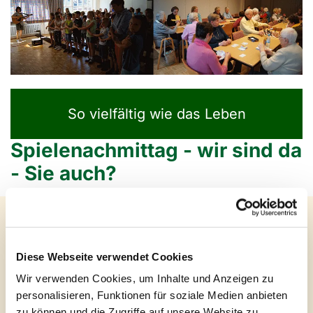
So vielfältig wie das Leben
Spielenachmittag - wir sind da
- Sie auch?
Ob Schach, ob Skat, Rummikub, Scrabble oder
andere Spiele: Dabei sein ist alles! Mitspieler sind da,
Erfrischungsgetränke, Plaudern über Gott und die
Diese Webseite verwendet Cookies
Welt, sich verabreden, Informationen austauschen.
Wir verwenden Cookies, um Inhalte und Anzeigen zu
Wo diese Senioren sind, stellt sich Freude und gute
personalisieren, Funktionen für soziale Medien anbieten
Laune fast von selbst ein!
zu können und die Zugriffe auf unsere Website zu