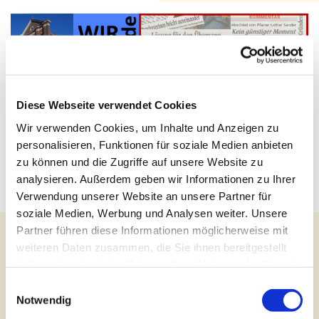
Diese Webseite verwendet Cookies
Wir verwenden Cookies, um Inhalte und Anzeigen zu
Aufbauverein setzt nach der
personalisieren, Funktionen für soziale Medien anbieten
Corona-Pause wieder die
zu können und die Zugriffe auf unsere Website zu
Segel
analysieren. Außerdem geben wir Informationen zu Ihrer
Verwendung unserer Website an unsere Partner für
soziale Medien, Werbung und Analysen weiter. Unsere
Neue Projekte und neue Gesichter
Partner führen diese Informationen möglicherweise mit
weiteren Daten zusammen, die Sie ihnen bereitgestellt
haben oder die sie im Rahmen Ihrer Nutzung der Dienste
gesammelt haben.
Einwilligungsauswahl
Notwendig