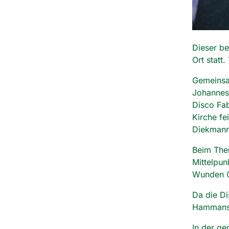
Dieser b
Ort stat
Gemeinsam
Johannes
Disco Fab
Kirche fe
Diekmann,
Beim The
Mittelpun
Wunden Ch
Da die Di
Hammans 
In der g