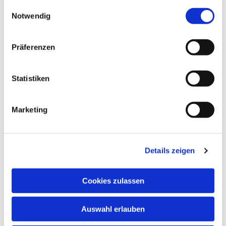
24, 48653 Coesfeld
gesammelt haben.
Einwilligungsauswahl
Notwendig
Präferenzen
Statistiken
Marketing
Details zeigen
Cookies zulassen
Auswahl erlauben