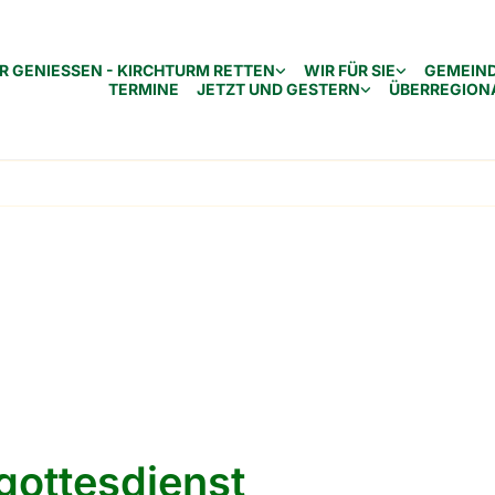
R GENIESSEN - KIRCHTURM RETTEN
WIR FÜR SIE
GEMEIN
TERMINE
JETZT UND GESTERN
ÜBERREGION
gottesdienst