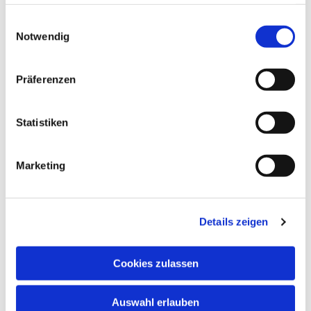
haben oder die sie im Rahmen Ihrer Nutzung der Dienste
ev. Kirche am Markt, Kuchenstraße
gesammelt haben.
Einwilligungsauswahl
24, 48653 Coesfeld
Notwendig
Präferenzen
Statistiken
Marketing
Details zeigen
Cookies zulassen
Auswahl erlauben