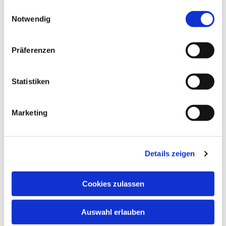
gesammelt haben.
24, 48653 Coesfeld
Einwilligungsauswahl
Notwendig
Präferenzen
Statistiken
Marketing
Details zeigen
Cookies zulassen
Auswahl erlauben