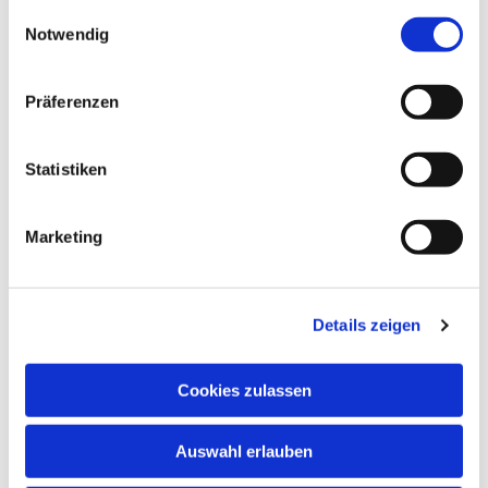
24, 48653 Coesfeld
gesammelt haben.
Einwilligungsauswahl
Notwendig
Präferenzen
Statistiken
Marketing
Details zeigen
Cookies zulassen
Auswahl erlauben