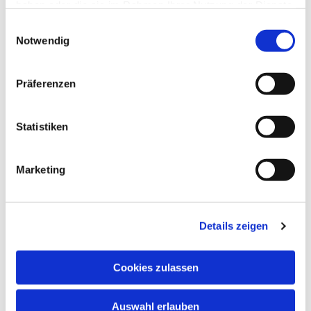
24, 48653 Coesfeld
haben oder die sie im Rahmen Ihrer Nutzung der Dienste
gesammelt haben.
Einwilligungsauswahl
Peter Thomas Stuberg
Notwendig
Präferenzen
Statistiken
Marketing
Details zeigen
Cookies zulassen
Auswahl erlauben