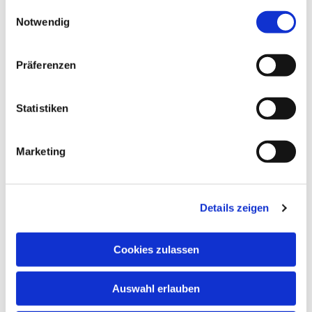
24, 48653 Coesfeld
gesammelt haben.
Einwilligungsauswahl
Notwendig
Präferenzen
Statistiken
Marketing
Details zeigen
Cookies zulassen
Auswahl erlauben