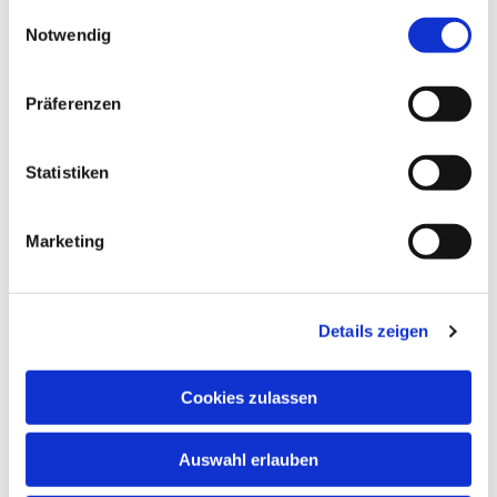
24, 48653 Coesfeld
gesammelt haben.
Einwilligungsauswahl
Notwendig
Präferenzen
Statistiken
Marketing
Details zeigen
Cookies zulassen
Auswahl erlauben