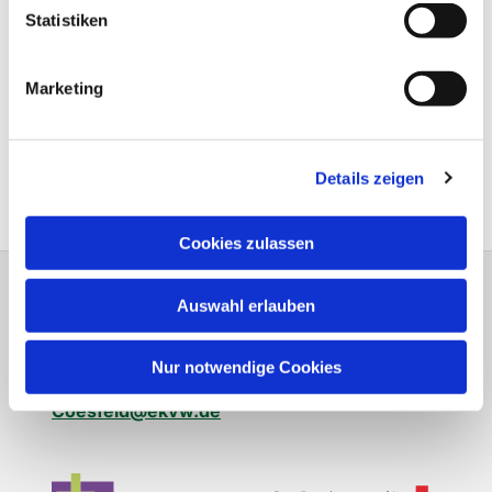
Statistiken
Marketing
Details zeigen
Cookies zulassen
Evangelische Kirchengemeinde Coesfeld
Auswahl erlauben
Bernhard-von-Galen-Straße 25 48653
Coesfeld
Nur notwendige Cookies
Fon: 02541 4777
ST-PFB-
Coesfeld@ekvw.de